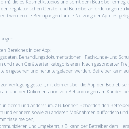
tform), die es Kosmetikstudios und somit dem Betreiber ermögli
u den regulatorischen Geräte- und Betreiberanforderungen zu 
nd werden die Bedingungen für die Nutzung der App festgeleg
tungen:
ten Bereiches in der App;
sdaten, Behandlungsdokumentationen, Fachkunde- und Schulungs
 und nach Gerätearten kategorisieren. Nach gesonderter Frei
äte eingesehen und heruntergeladen werden. Betreiber kann 
r zur Verfügung gestellt, mit dem er über die App den Betrieb 
räte und der Dokumentation von Behandlungen am Kunden bei
unizieren und andersrum, z.B. können Behörden den Betreiber 
 und erinnern sowie zu anderen Maßnahmen auffordern und der
ommnisse melden;
 kommunizieren und umgekehrt, z.B. kann der Betreiber dem Her