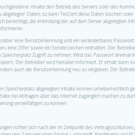
hochgeladene Inhalte den Betrieb des Servers oder des Kommun
s abgelegter Daten, so kann TecCert diese Daten löschen oder d
uch berechtigt, die Anbindung der auf dem Server abgelegten In
nformieren.
Betreiber eine Benutzerkennung und ein veränderbares Passwor
, eine Ziffer sowie ein Sonderzeichen enthalten. Der Betreib
 Speicherplatz Zugriff zu nehmen. Wird das Passwort dreimal in 
rrt. Der Betreiber wird hierüber informiert. Er erhält dann vo
 sondern auch die Benutzerkennung neu zu vergeben. Der Betreib
en Speicherplatz abgelegten Inhalte können urheberrechtlich g
halte bei Abfragen über das Internet zugänglich machen zu dürfe
rung vervielfältigen zu können.
ngen richtet sich nach der im Zeitpunkt des Vertragsschlusses gü
hen den Zahlungsarten Paypal, Lastschrift, Kreditkarte und EC