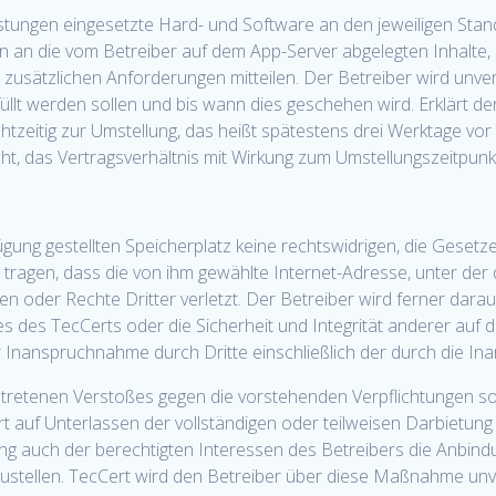
 Leistungen eingesetzte Hard- und Software an den jeweiligen St
 an die vom Betreiber auf dem App-Server abgelegten Inhalte,
 zusätzlichen Anforderungen mitteilen. Der Betreiber wird unve
llt werden sollen und bis wann dies geschehen wird. Erklärt de
htzeitig zur Umstellung, das heißt spätestens drei Werktage vor
t, das Vertragsverhältnis mit Wirkung zum Umstellungszeitpunk
fügung gestellten Speicherplatz keine rechtswidrigen, die Geset
 tragen, dass die von ihm gewählte Internet-Adresse, unter der
gen oder Rechte Dritter verletzt. Der Betreiber wird ferner dar
 des TecCerts oder die Sicherheit und Integrität anderer auf 
her Inanspruchnahme durch Dritte einschließlich der durch die 
etretenen Verstoßes gegen die vorstehenden Verpflichtungen so
 auf Unterlassen der vollständigen oder teilweisen Darbietung
gung auch der berechtigten Interessen des Betreibers die Anbind
zustellen. TecCert wird den Betreiber über diese Maßnahme unve