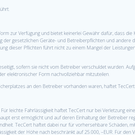
ührt.
ttform zur Verfügung und bietet keinerlei Gewähr dafür, dass di
tung der gesetzlichen Geräte- und Betreiberpflichten und andere 
etzung dieser Pflichten führt nicht zu einem Mangel der Leistunge
eseitigt, sofern sie nicht vom Betreiber verschuldet wurden. Au
oder elektronischer Form nachvollziehbar mitzuteilen.
eicherplatzes an den Betreiber vorhanden waren, haftet TecCert 
Für leichte Fahrlässigkeit haftet TecCert nur bei Verletzung eine
t erst ermöglicht und auf deren Einhaltung der Betreiber reg
dheit. TecCert haftet dabei nur für vorhersehbare Schäden, m
rlässigkeit der Höhe nach beschränkt auf 25.000, –EUR. Für de